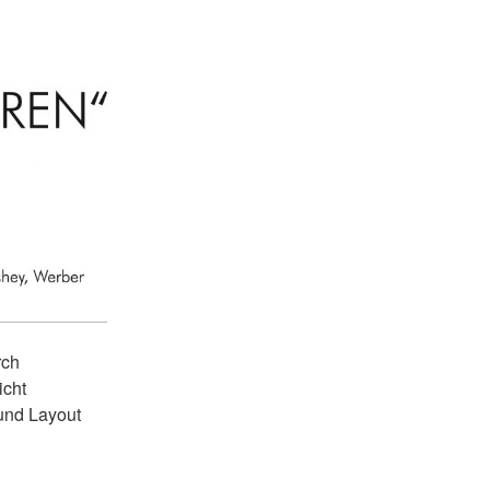
rch
icht
und Layout